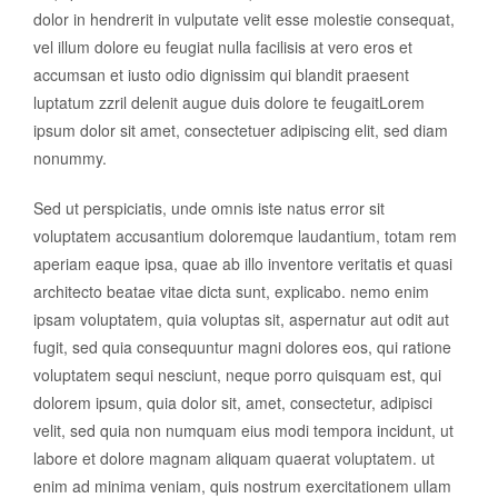
dolor in hendrerit in vulputate velit esse molestie consequat,
vel illum dolore eu feugiat nulla facilisis at vero eros et
accumsan et iusto odio dignissim qui blandit praesent
luptatum zzril delenit augue duis dolore te feugaitLorem
ipsum dolor sit amet, consectetuer adipiscing elit, sed diam
nonummy.
Sed ut perspiciatis, unde omnis iste natus error sit
voluptatem accusantium doloremque laudantium, totam rem
aperiam eaque ipsa, quae ab illo inventore veritatis et quasi
architecto beatae vitae dicta sunt, explicabo. nemo enim
ipsam voluptatem, quia voluptas sit, aspernatur aut odit aut
fugit, sed quia consequuntur magni dolores eos, qui ratione
voluptatem sequi nesciunt, neque porro quisquam est, qui
dolorem ipsum, quia dolor sit, amet, consectetur, adipisci
velit, sed quia non numquam eius modi tempora incidunt, ut
labore et dolore magnam aliquam quaerat voluptatem. ut
enim ad minima veniam, quis nostrum exercitationem ullam