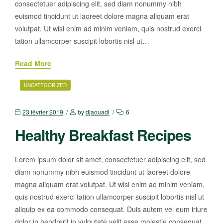
consectetuer adipiscing elit, sed diam nonummy nibh
euismod tincidunt ut laoreet dolore magna aliquam erat
volutpat. Ut wisi enim ad minim veniam, quis nostrud exerci
tation ullamcorper suscipit lobortis nisl ut…
Read More
UNCATEGORIZED
23 février 2019
by
djaouadi
6
Healthy Breakfast Recipes
Lorem ipsum dolor sit amet, consectetuer adipiscing elit, sed
diam nonummy nibh euismod tincidunt ut laoreet dolore
magna aliquam erat volutpat. Ut wisi enim ad minim veniam,
quis nostrud exerci tation ullamcorper suscipit lobortis nisl ut
aliquip ex ea commodo consequat. Duis autem vel eum iriure
dolor in hendrerit in vulputate velit esse molestie consequat,